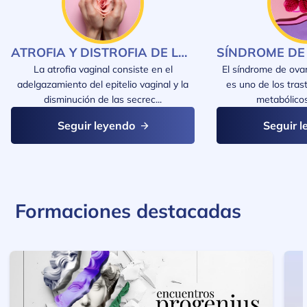
ATROFIA Y DISTROFIA DE LA MUCOSA VAGINAL
La atrofia vaginal consiste en el
El síndrome de ovar
adelgazamiento del epitelio vaginal y la
es uno de los tras
disminución de las secrec...
metabólicos
Seguir leyendo
Seguir 
Formaciones destacadas