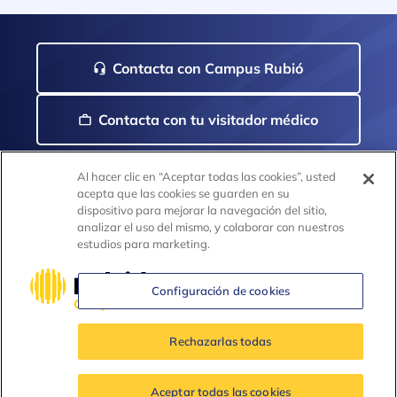
Contacta con Campus Rubió
Contacta con tu visitador médico
Al hacer clic en “Aceptar todas las cookies”, usted
acepta que las cookies se guarden en su
dispositivo para mejorar la navegación del sitio,
analizar el uso del mismo, y colaborar con nuestros
estudios para marketing.
Menú
Aviso legal
Abierta
Política de privacidad
footer
Menú
Configuración de cookies
Política de cookies
footer
Farmacovigilancia
opciones
FAQs
de
Rechazarlas todas
Contacto
configuración
Fecha de última actualización: 14/07/2025 © Copyright
Aceptar todas las cookies