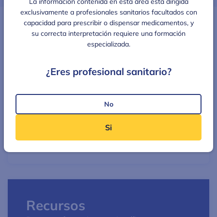
La información contenida en esta área está dirigida
exclusivamente a profesionales sanitarios facultados con
capacidad para prescribir o dispensar medicamentos, y
su correcta interpretación requiere una formación
¿Qué podrás encontrar?
especializada.
¿Eres profesional sanitario?
Formaciones
Formaciones en temas de salud
No
relevantes y actuales
Si
Recursos