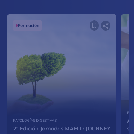
Formación
PAT
Ac
PATOLOGÍAS DIGESTIVAS
2ª Edición Jornadas MAFLD JOURNEY
so